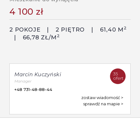
4 100 zł
2
2 POKOJE
2 PIĘTRO
61,40 M
2
66,78 ZŁ/M
35
Marcin Kuczyński
ofert
Manager
+48 731-48-88-44
zostaw wiadomość
sprawdź na mapie