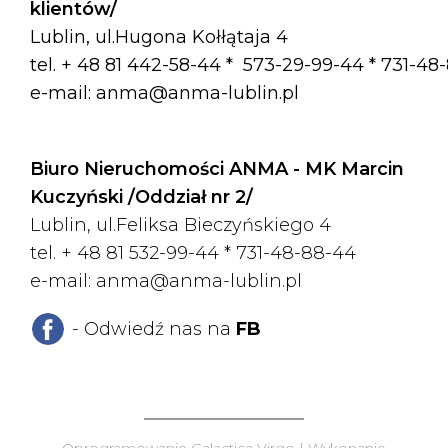
klientów/
Lublin, ul.Hugona Kołłątaja 4
tel. + 48 81 442-58-44 *
573-29-99-44 * 731-48
e-mail:
anma@anma-lublin.pl
Biuro Nieruchomości ANMA - MK Marcin
Kuczyński /Oddział nr 2/
Lublin, ul.Feliksa Bieczyńskiego 4
tel. + 48 81 532-99-44 *
731-48-88-44
e-mail:
anma@anma-lublin.pl
- Odwiedź nas na
FB
Oprogramowanie
Galactica Virgo
| Wykonanie