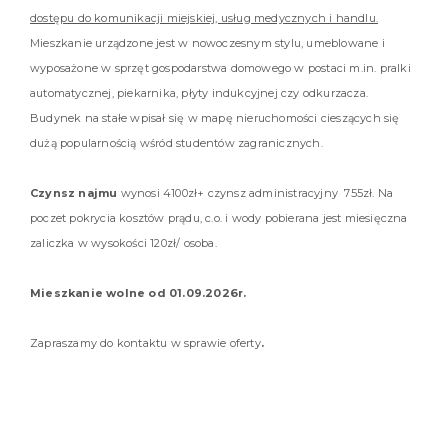
dostępu do komunikacji miejskiej, usług medycznych i handlu.
Mieszkanie urządzone jest w nowoczesnym stylu, umeblowane i
wyposażone w sprzęt gospodarstwa domowego w postaci m.in. pralki
automatycznej, piekarnika, płyty indukcyjnej czy odkurzacza.
Budynek na stałe wpisał się w mapę nieruchomości cieszących się
dużą popularnością wśród studentów zagranicznych.
Czynsz najmu
wynosi 4100zł+ czynsz administracyjny 755zł. Na
poczet pokrycia kosztów prądu, c.o. i wody pobierana jest miesięczna
zaliczka w wysokości 120zł/ osoba.
Mieszkanie wolne od 01.09.2026r.
Zapraszamy do kontaktu w sprawie oferty
.