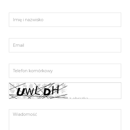
IMIĘ I NAZWISKO
EMAIL
TELEFON KOMÓRKOWY
WIADOMOŚĆ