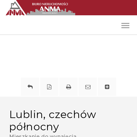
Toggl
navig
lublin, czechów
północny
Mieszkanie do wynajęcia