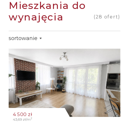
mieszkania do
wynajęcia
28 ofert
sortowanie
4 500
zł
2
43,69 zł/m