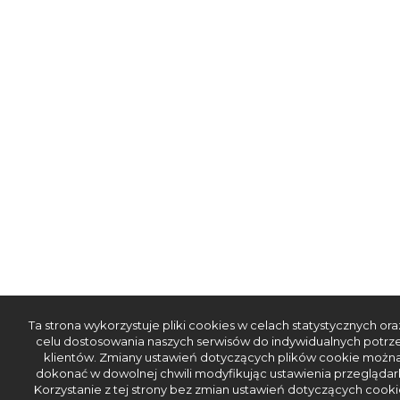
Ta strona wykorzystuje pliki cookies w celach statystycznych ora
celu dostosowania naszych serwisów do indywidualnych potrz
klientów. Zmiany ustawień dotyczących plików cookie możn
dokonać w dowolnej chwili modyfikując ustawienia przeglądark
Korzystanie z tej strony bez zmian ustawień dotyczących cooki