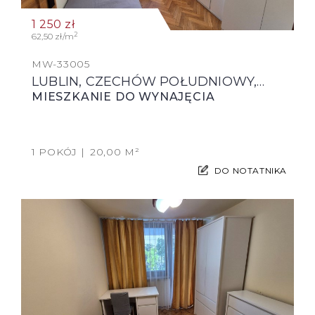
1 250
zł
2
62,50 zł/m
MW-33005
LUBLIN, CZECHÓW POŁUDNIOWY,…
MIESZKANIE DO WYNAJĘCIA
1 POKÓJ
20,00 M²
DO NOTATNIKA