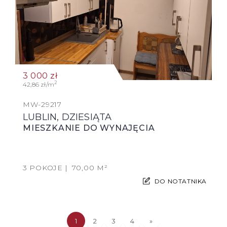
3 000
zł
2
42,86 zł/m
MW-29217
LUBLIN, DZIESIĄTA
MIESZKANIE DO WYNAJĘCIA
3 POKOJE
70,00 M²
DO NOTATNIKA
1
2
3
4
»