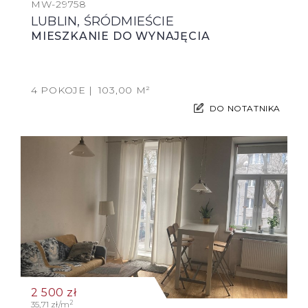
MW-29758
LUBLIN, ŚRÓDMIEŚCIE
MIESZKANIE DO WYNAJĘCIA
4 POKOJE
103,00 M²
DO NOTATNIKA
2 500
zł
2
35,71 zł/m