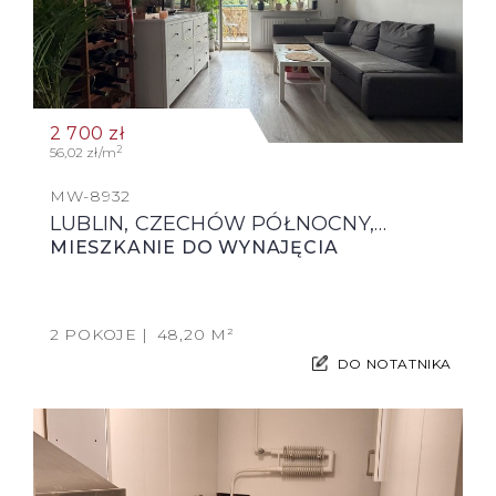
2 700
zł
2
56,02 zł/m
MW-8932
LUBLIN, CZECHÓW PÓŁNOCNY,…
MIESZKANIE DO WYNAJĘCIA
2 POKOJE
48,20 M²
DO NOTATNIKA