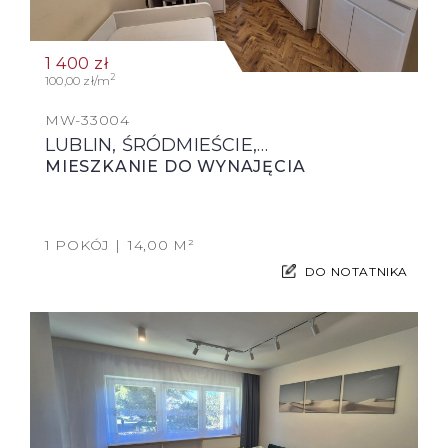
1 400
zł
2
100,00 zł/m
MW-33004
LUBLIN, ŚRÓDMIEŚCIE,…
MIESZKANIE DO WYNAJĘCIA
1 POKÓJ
14,00 M²
DO NOTATNIKA