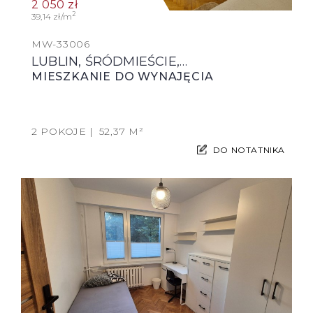
2 050
zł
2
39,14 zł/m
MW-33006
LUBLIN, ŚRÓDMIEŚCIE,…
MIESZKANIE DO WYNAJĘCIA
2 POKOJE
52,37 M²
DO NOTATNIKA