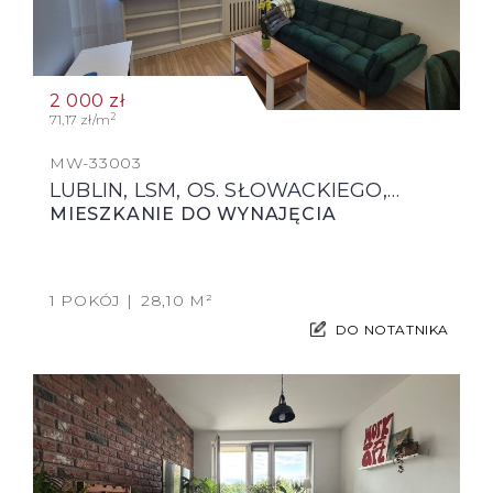
2 000
zł
2
71,17 zł/m
MW-33003
LUBLIN, LSM, OS. SŁOWACKIEGO,…
MIESZKANIE DO WYNAJĘCIA
1 POKÓJ
28,10 M²
DO NOTATNIKA