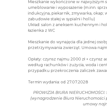
Mieszkanie wykończone w najwyższym st
umeblowanie i wyposażenie (m.inn. sprz
indukcyjna, piekarnik, zmywarka, okap; w
zabudowie stałej w sypialni i hollu)
Układ: salon z aneksem kuchennym i hol
łazienka z WC
Mieszkanie do wynajęcia dla jednej osoby
przetrzymywania zwierząt. Umowa najmu
Opłaty: czynsz najmu 2000 zł + czynsz ad
według rachunków i zużycia, woda i cen
przypadku przekroczenia zaliczek zawa
Termin wydania: od 27.07.2028
PROWIZJA BIURA NIERUCHOMOŚCI:
(wynagrodzenie Biura Nieruchomości 
umowy najm