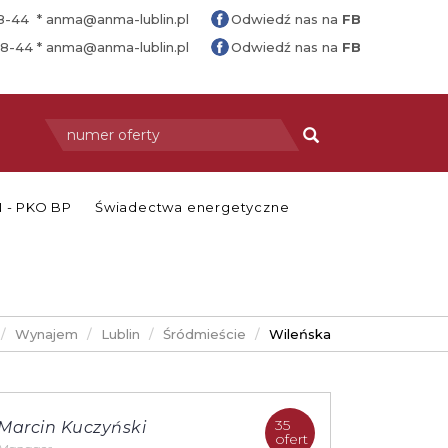
88-44 *
anma@anma-lublin.pl
Odwiedź nas na
FB
88-44 *
anma@anma-lublin.pl
Odwiedź nas na
FB
 - PKO BP
Świadectwa energetyczne
Wynajem
Lublin
Śródmieście
Wileńska
35
Marcin Kuczyński
ofert