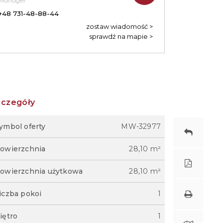
Manager
+48 731-48-88-44
zostaw wiadomość
sprawdź na mapie
zczegóły
ymbol oferty
MW-32977
owierzchnia
28,10 m²
owierzchnia użytkowa
28,10 m²
iczba pokoi
1
iętro
1