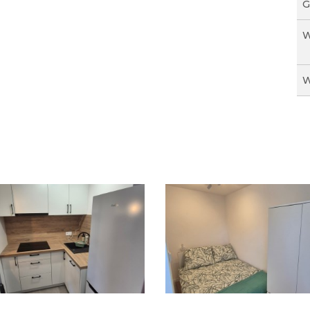
G
W
W