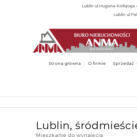
Lublin ul.Hugona Kołłątaj
Lublin ul.F
Strona główna
O firmie
Sprzedaż
lublin, śródmieści
Mieszkanie do wynajęcia