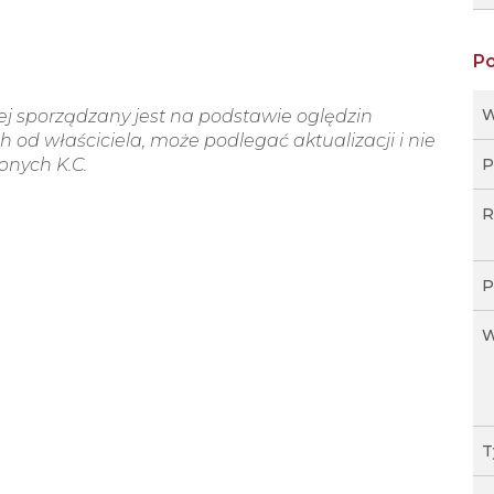
P
W
wej sporządzany jest na podstawie oględzin
 od właściciela, może podlegać aktualizacji i nie
ępnych K.C.
P
R
P
W
T