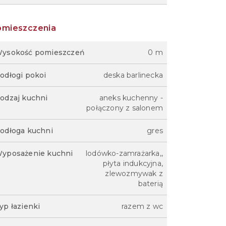
omieszczenia
ysokość pomieszczeń
0 m
odłogi pokoi
deska barlinecka
odzaj kuchni
aneks kuchenny -
połączony z salonem
odłoga kuchni
gres
yposażenie kuchni
lodówko-zamrażarka,,
płyta indukcyjna,
zlewozmywak z
baterią
yp łazienki
razem z wc