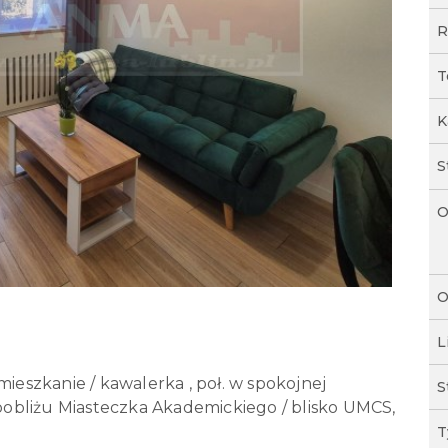
R
T
K
S
O
O
L
szkanie / kawalerka , poł. w spokojnej
S
 pobliżu Miasteczka Akademickiego / blisko UMCS,
T