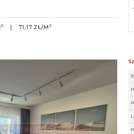
2
2
M
71,17 ZŁ/M
S
S
P
P
L
P