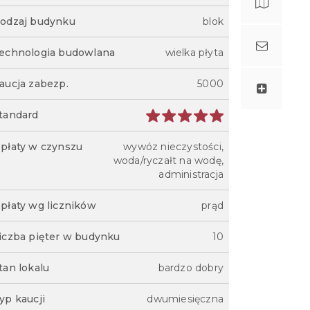
odzaj budynku
blok
echnologia budowlana
wielka płyta
aucja zabezp.
5000
tandard
płaty w czynszu
wywóz nieczystości,
woda/ryczałt na wodę,
administracja
płaty wg liczników
prąd
iczba pięter w budynku
10
tan lokalu
bardzo dobry
yp kaucji
dwumiesięczna