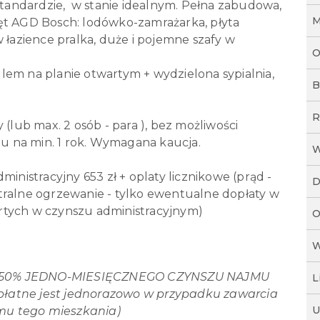
andardzie, w stanie idealnym. Pełna zabudowa,
M
ęt AGD Bosch: lodówko-zamrażarka, płyta
 łazience pralka, duże i pojemne szafy w
O
lem na planie otwartym + wydzielona sypialnia,
B
R
 (lub max. 2 osób - para ), bez możliwości
 na min. 1 rok. Wymagana kaucja.
W
ministracyjny 653 zł + oplaty licznikowe (prąd -
D
tralne ogrzewanie - tylko ewentualne dopłaty w
rtych w czynszu administracyjnym)
O
W
 50% JEDNO-MIESIĘCZNEGO CZYNSZU NAJMU
L
płatne jest jednorazowo w przypadku zawarcia
U
u tego mieszkania)