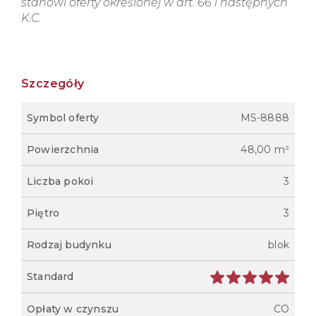
stanowi oferty określonej w art. 66 i następnych
K.C.
Szczegóły
Symbol oferty
MS-8888
Powierzchnia
48,00 m²
Liczba pokoi
3
Piętro
3
Rodzaj budynku
blok
Standard
Opłaty w czynszu
CO