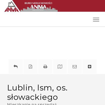
Toggl
navig
lublin, lsm, os.
słowackiego
Mieszkanie na sprzedaż