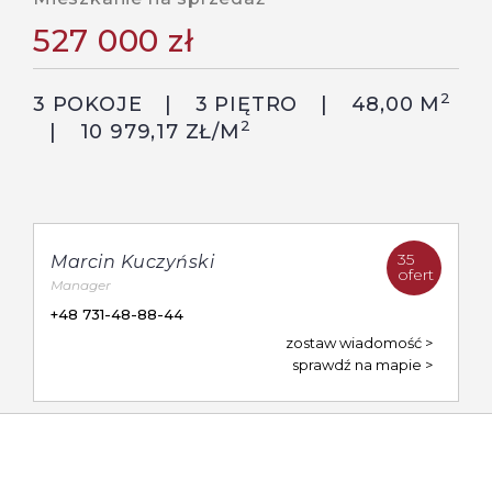
527 000 zł
2
3 POKOJE
3 PIĘTRO
48,00 M
2
10 979,17 ZŁ/M
35
Marcin Kuczyński
ofert
Manager
+48 731-48-88-44
zostaw wiadomość
sprawdź na mapie