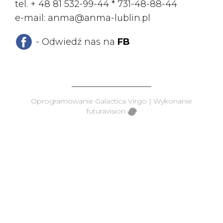
tel. + 48 81 532-99-44 *
731-48-88-44
e-mail:
anma@anma-lublin.pl
- Odwiedź nas na
FB
Oprogramowanie
Galactica Virgo
| Wykonanie
futuravision