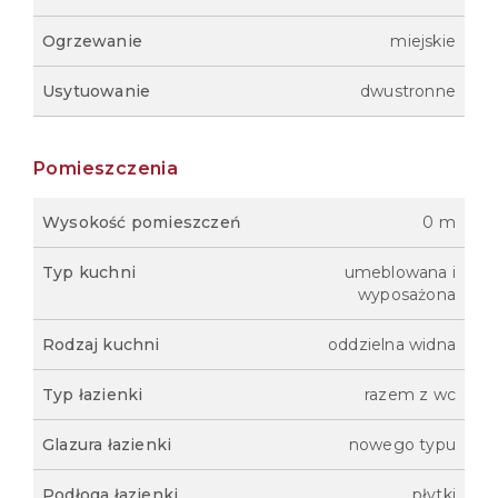
Ogrzewanie
miejskie
Usytuowanie
dwustronne
Pomieszczenia
Wysokość pomieszczeń
0 m
Typ kuchni
umeblowana i
wyposażona
Rodzaj kuchni
oddzielna widna
Typ łazienki
razem z wc
Glazura łazienki
nowego typu
Podłoga łazienki
płytki