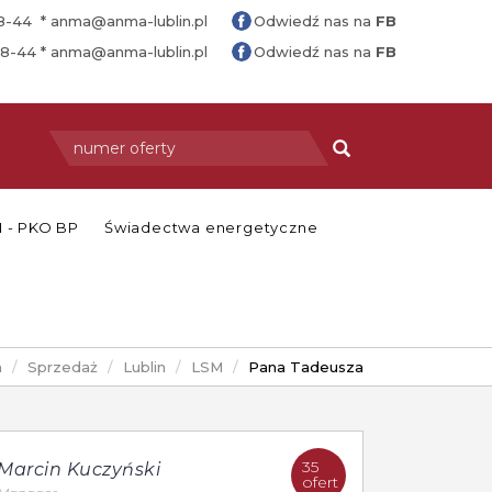
88-44 *
anma@anma-lublin.pl
Odwiedź nas na
FB
88-44 *
anma@anma-lublin.pl
Odwiedź nas na
FB
 - PKO BP
Świadectwa energetyczne
a
Sprzedaż
Lublin
LSM
Pana Tadeusza
35
Marcin Kuczyński
ofert