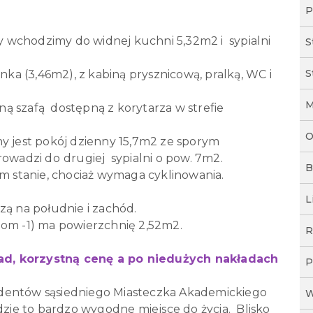
P
ny wchodzimy do widnej kuchni 5,32m2 i sypialni
S
S
enka (3,46m2), z kabiną prysznicową, pralką, WC i
M
ą szafą dostępną z korytarza w strefie
O
ny jest pokój dzienny 15,7m2 ze sporym
prowadzi do
drugiej sypialni o pow. 7m2.
B
ym stanie, chociaż wymaga cyklinowania.
L
zą na południe i zachód.
iom -1) ma powierzchnię 2,52m2.
R
ad, korzystną cenę a po niedużych nakładach
P
udentów sąsiedniego Miasteczka Akademickiego
W
dzie to bardzo wygodne miejsce do życia. Blisko