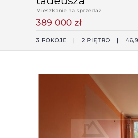
tadeusza
Mieszkanie na sprzedaż
389 000 zł
3 POKOJE
2 PIĘTRO
46,