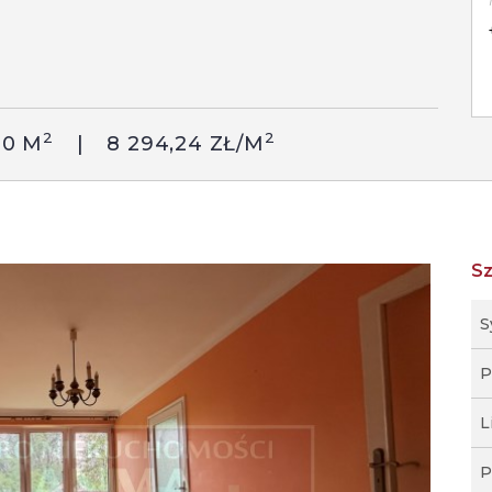
2
2
90 M
8 294,24 ZŁ/M
S
S
P
L
P