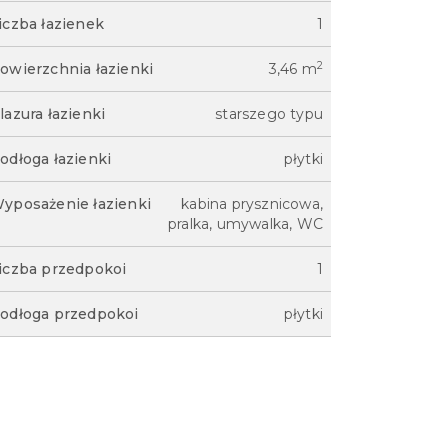
iczba łazienek
1
2
owierzchnia łazienki
3,46 m
lazura łazienki
starszego typu
odłoga łazienki
płytki
yposażenie łazienki
kabina prysznicowa,
pralka, umywalka, WC
iczba przedpokoi
1
odłoga przedpokoi
płytki