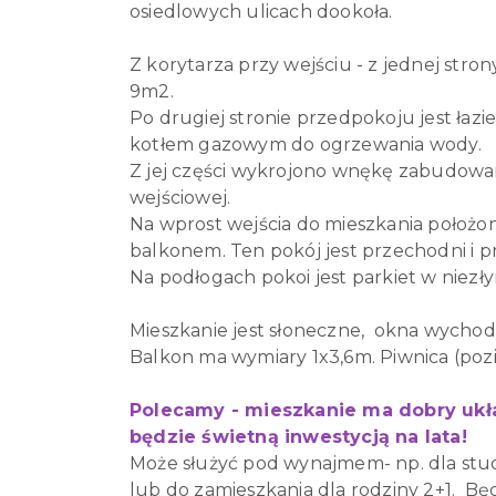
osiedlowych ulicach dookoła.
Z korytarza przy wejściu - z jednej stro
9m2.
Po drugiej stronie przedpokoju jest łazi
kotłem gazowym do ogrzewania wody.
Z jej części wykrojono wnękę zabudowan
wejściowej.
Na wprost wejścia do mieszkania położo
balkonem. Ten pokój jest przechodni i 
Na podłogach pokoi jest parkiet w niezł
Mieszkanie jest słoneczne, okna wychod
Balkon ma wymiary 1x3,6m. Piwnica (poz
Polecamy - mieszkanie ma dobry ukł
będzie świetną inwestycją na lata!
Może służyć pod wynajmem- np. dla st
lub do zamieszkania dla rodziny 2+1. Bę