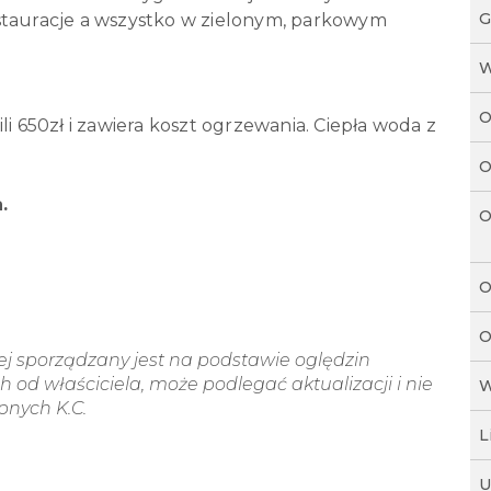
G
 restauracje a wszystko w zielonym, parkowym
W
O
li 650zł i zawiera koszt ogrzewania. Ciepła woda z
O
.
O
O
O
wej sporządzany jest na podstawie oględzin
 od właściciela, może podlegać aktualizacji i nie
W
ępnych K.C.
L
U