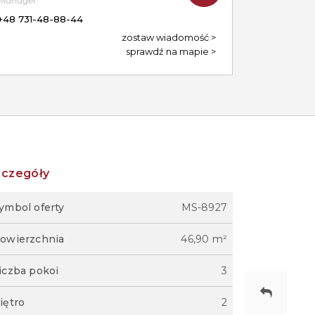
Manager
+48 731-48-88-44
zostaw wiadomość
sprawdź na mapie
zczegóły
ymbol oferty
MS-8927
owierzchnia
46,90 m²
iczba pokoi
3
iętro
2