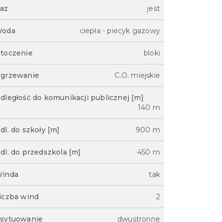
az
jest
oda
ciepła - piecyk gazowy
toczenie
bloki
grzewanie
C.O. miejskie
dległość do komunikacji publicznej [m]
140 m
dl. do szkoły [m]
900 m
dl. do przedszkola [m]
450 m
inda
tak
iczba wind
2
sytuowanie
dwustronne