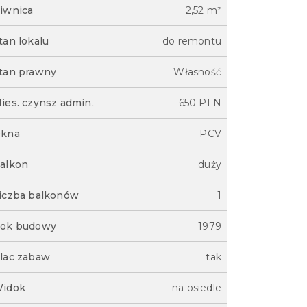
iwnica
2,52 m²
tan lokalu
do remontu
tan prawny
Własność
ies. czynsz admin.
650 PLN
kna
PCV
alkon
duży
iczba balkonów
1
ok budowy
1979
lac zabaw
tak
idok
na osiedle