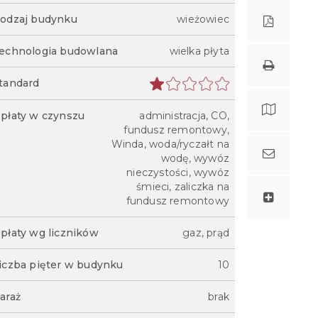
odzaj budynku
wieżowiec
echnologia budowlana
wielka płyta
tandard
płaty w czynszu
administracja, CO,
fundusz remontowy,
Winda, woda/ryczałt na
wodę, wywóz
nieczystości, wywóz
śmieci, zaliczka na
fundusz remontowy
płaty wg liczników
gaz, prąd
iczba pięter w budynku
10
araż
brak