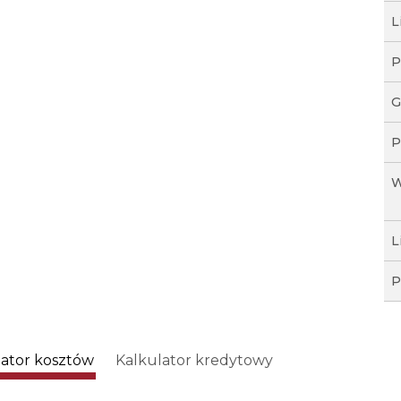
L
P
G
P
W
L
P
lator kosztów
Kalkulator kredytowy