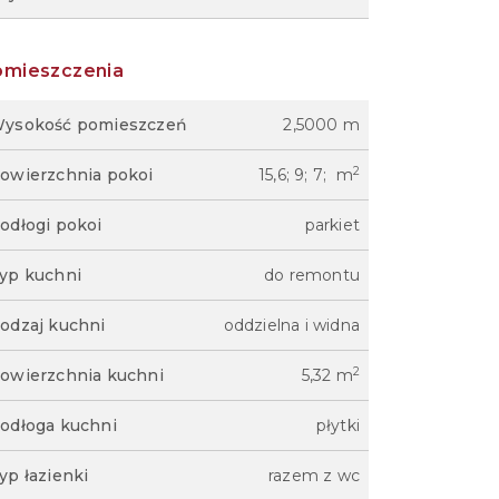
omieszczenia
ysokość pomieszczeń
2,5000 m
2
owierzchnia pokoi
15,6; 9; 7; m
odłogi pokoi
parkiet
yp kuchni
do remontu
odzaj kuchni
oddzielna i widna
2
owierzchnia kuchni
5,32 m
odłoga kuchni
płytki
yp łazienki
razem z wc