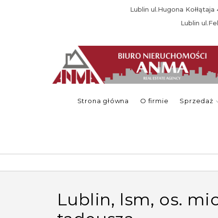
Lublin ul.Hugona Kołłątaj
Lublin ul.F
Strona główna
O firmie
Sprzedaż
lublin, lsm, os. mickiewicza, pana