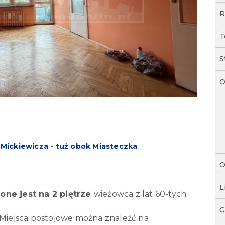
R
T
S
O
Mickiewicza - tuż obok Miasteczka
O
L
one jest na 2 piętrze
wieżowca z lat 60-tych
G
 Miejsca postojowe można znaleźć na