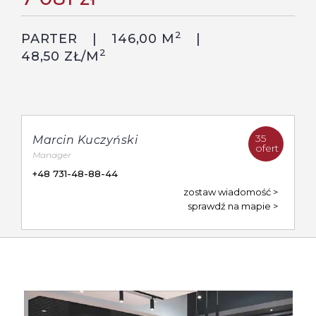
2
PARTER
146,00 M
2
48,50 ZŁ/M
35
Marcin Kuczyński
ofert
Manager
+48 731-48-88-44
zostaw wiadomość
sprawdź na mapie