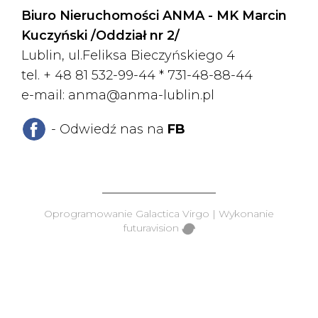
Biuro Nieruchomości ANMA - MK Marcin
Kuczyński /Oddział nr 2/
Lublin, ul.Feliksa Bieczyńskiego 4
tel. + 48 81 532-99-44 *
731-48-88-44
e-mail:
anma@anma-lublin.pl
- Odwiedź nas na
FB
Oprogramowanie
Galactica Virgo
| Wykonanie
futuravision