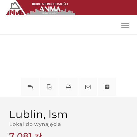
Toggl
navig
lublin, lsm
Lokal do wynajęcia
7 081 zł