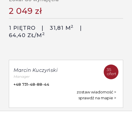
2 049 zł
2
1 PIĘTRO
31,81 M
2
64,40 ZŁ/M
35
Marcin Kuczyński
ofert
Manager
+48 731-48-88-44
zostaw wiadomość
sprawdź na mapie