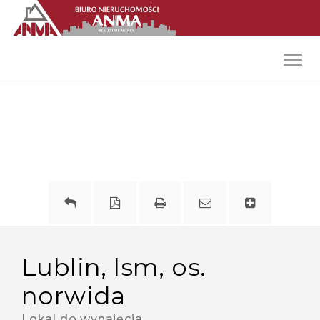
Toggl
navig
lublin, lsm, os.
norwida
Lokal do wynajęcia