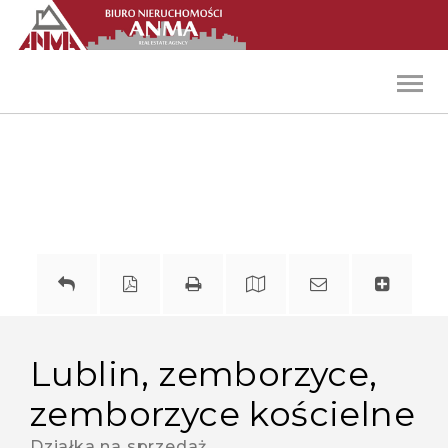
Toggl
navig
lublin, zemborzyce,
zemborzyce kościelne
Działka na sprzedaż