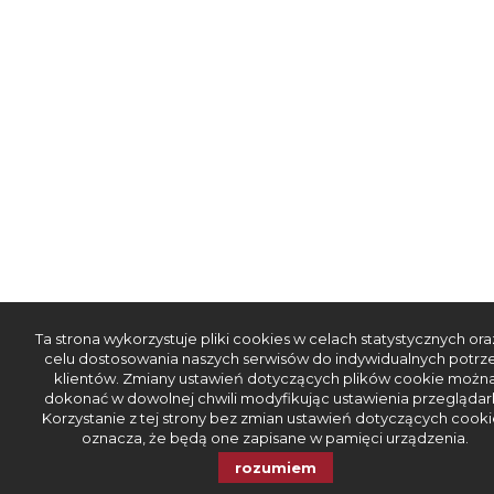
Ta strona wykorzystuje pliki cookies w celach statystycznych ora
celu dostosowania naszych serwisów do indywidualnych potrz
klientów. Zmiany ustawień dotyczących plików cookie możn
dokonać w dowolnej chwili modyfikując ustawienia przeglądark
Korzystanie z tej strony bez zmian ustawień dotyczących cooki
oznacza, że będą one zapisane w pamięci urządzenia.
rozumiem