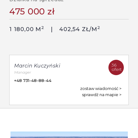
475 000 zł
2
2
1 180,00 M
402,54 ZŁ/M
36
Marcin Kuczyński
ofert
Manager
+48 731-48-88-44
zostaw wiadomość
sprawdź na mapie