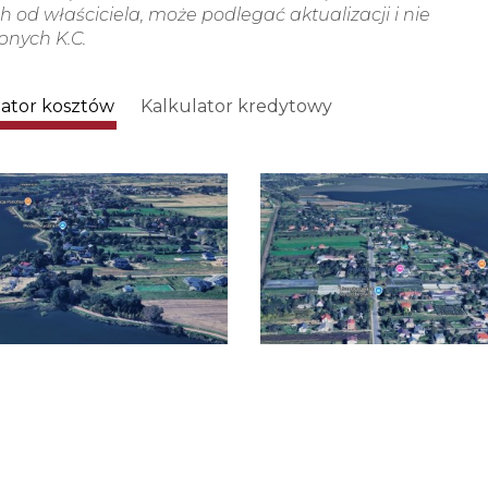
 od właściciela, może podlegać aktualizacji i nie
ępnych K.C.
lator kosztów
Kalkulator kredytowy