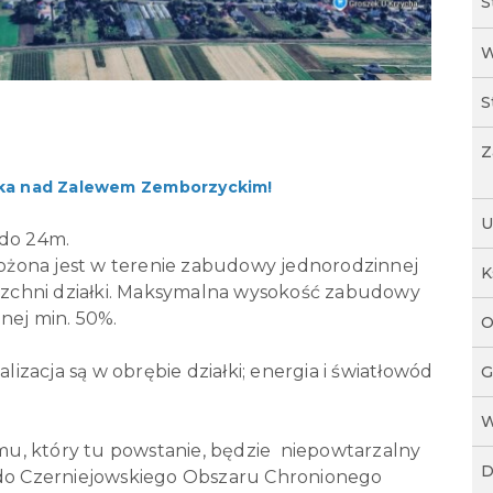
S
W
S
Z
łka nad Zalewem Zemborzyckim!
U
 do 24m.
żona jest w terenie zabudowy jednorodzinnej
K
zchni działki. Maksymalna wysokość zabudowy
nej min. 50%.
O
alizacja są w obrębie działki; energia i światłowód
G
W
omu, który tu powstanie, będzie niepowtarzalny
D
 do Czerniejowskiego Obszaru Chronionego