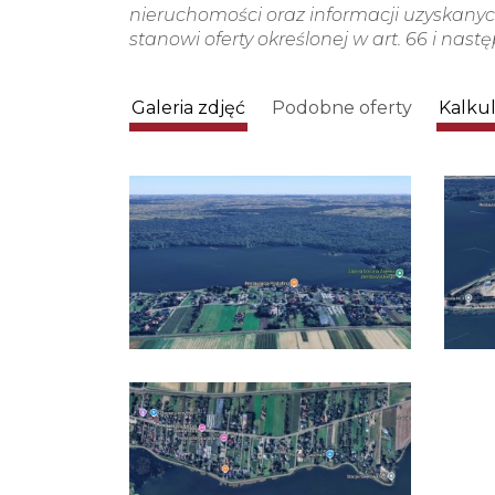
nieruchomości oraz informacji uzyskanych
stanowi oferty określonej w art. 66 i nast
Galeria zdjęć
Podobne oferty
Kalku