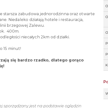
O
że starsza zabudowa jednorodzinna oraz otwarte
O
e. Niedaleko działają hotele i restauracja,
linii brzegowej Zalewu.
 ok. 400m.
O
odległości niecałych 2km od działki.
P
o 15 minut!
P
arzają się bardzo rzadko, dlatego gorąco
K
ę!
P
W
wej sporządzany jest na podstawie oględzin