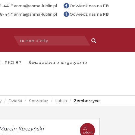
88-44 *
anma@anma-lublin.pl
Odwiedź nas na
FB
88-44 *
anma@anma-lublin.pl
Odwiedź nas na
FB
 - PKO BP
Świadectwa energetyczne
y
Działki
Sprzedaż
Lublin
Zemborzyce
35
Marcin Kuczyński
ofert