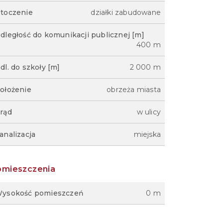
toczenie
działki zabudowane
dległość do komunikacji publicznej [m]
400 m
dl. do szkoły [m]
2 000 m
ołożenie
obrzeża miasta
rąd
w ulicy
analizacja
miejska
omieszczenia
ysokość pomieszczeń
0 m