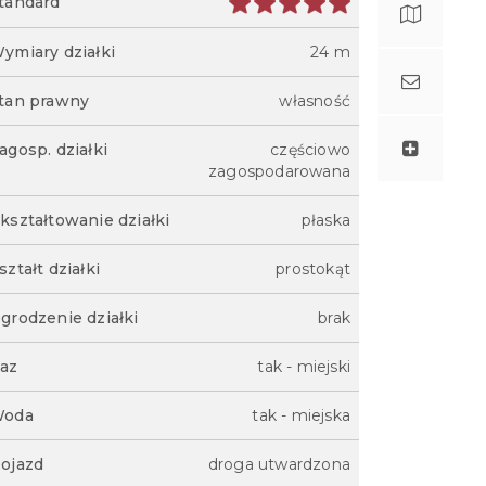
tandard
ymiary działki
24 m
tan prawny
własność
agosp. działki
częściowo
zagospodarowana
kształtowanie działki
płaska
ształt działki
prostokąt
grodzenie działki
brak
az
tak - miejski
oda
tak - miejska
ojazd
droga utwardzona