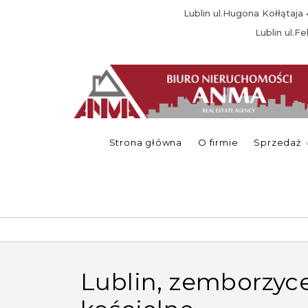
Lublin ul.Hugona Kołłątaj
Lublin ul.F
Strona główna
O firmie
Sprzedaż
lublin, zemborzyce, zemborzyce