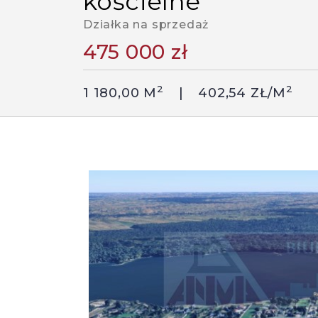
kościelne
Działka na sprzedaż
475 000 zł
2
2
1 180,00 M
402,54 ZŁ/M