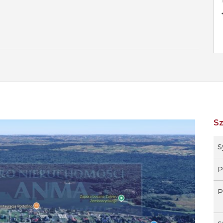
S
S
P
P