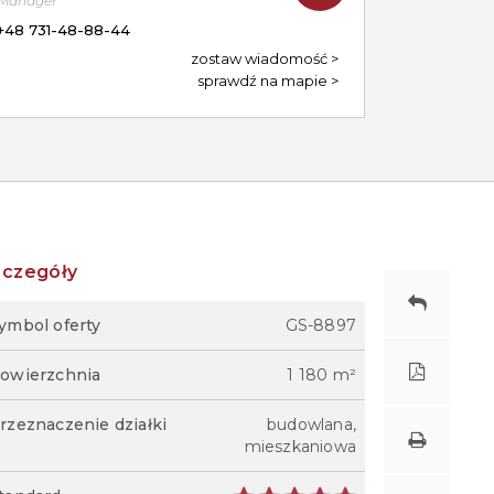
Manager
+48 731-48-88-44
zostaw wiadomość
sprawdź na mapie
zczegóły
ymbol oferty
GS-8897
owierzchnia
1 180 m²
rzeznaczenie działki
budowlana,
mieszkaniowa