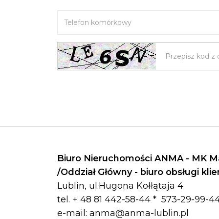
TELEFON KOMÓRKOWY
Biuro Nieruchomości ANMA - MK Ma
/Oddział Główny - biuro obsługi kli
Lublin, ul.Hugona Kołłątaja 4
tel. + 48 81 442-58-44 *
573-29-99-44
e-mail:
anma@anma-lublin.pl