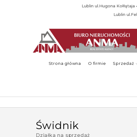
Lublin ul.Hugona Kołłątaj
Lublin ul.F
Strona główna
O firmie
Sprzedaż
świdnik
Działka na sprzedaż