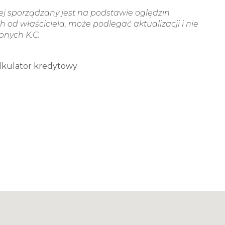
wej sporządzany jest na podstawie oględzin
 od właściciela, może podlegać aktualizacji i nie
ępnych K.C.
lkulator kredytowy