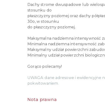
Dachy strome dwuspadowe lub wielospa
stosunku do
płaszczyzny poziomej oraz dachy półpłask
30o, w stosunku
do płaszczyzny poziomej.
Maksymalna nadziemna intensywność za
Minimalna nadziemna intensywność zabu
Maksymalny udział powierzchni zabudow
Minimalny udział powierzchni biologiczn
Gorąco polecamy!
UWAGA: dane adresowe i ewidencyjne n
pokwitowaniem.
Nota prawna