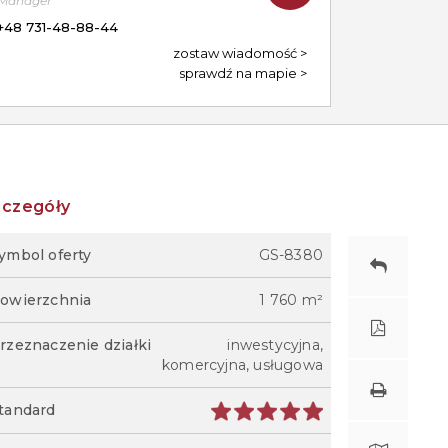
Manager
+48 731-48-88-44
zostaw wiadomość
sprawdź na mapie
zczegóły
ymbol oferty
GS-8380
owierzchnia
1 760 m²
rzeznaczenie działki
inwestycyjna,
komercyjna, usługowa
tandard