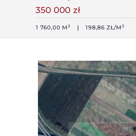
350 000 zł
2
2
1 760,00 M
198,86 ZŁ/M