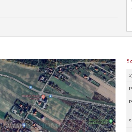
S
S
P
P
S