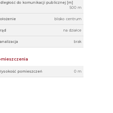
dległość do komunikacji publicznej [m]
500 m
ołożenie
blisko centrum
rąd
na działce
analizacja
brak
omieszczenia
ysokość pomieszczeń
0 m