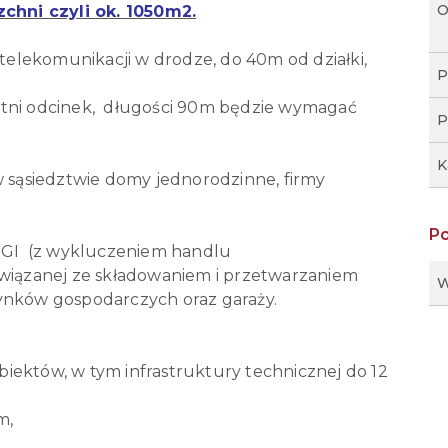
O
hni czyli ok. 1050m2.
a telekomunikacji w drodze, do 40m od działki,
P
atni odcinek, długości 90m będzie wymagać
P
K
w sąsiedztwie domy jednorodzinne, firmy
P
GI (z wykluczeniem handlu
związanej ze składowaniem i przetwarzaniem
W
ynków gospodarczych oraz garaży.
iektów, w tym infrastruktury technicznej do 12
m,