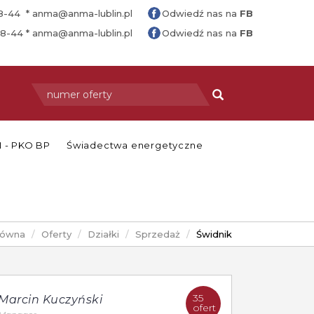
88-44 *
anma@anma-lublin.pl
Odwiedź nas na
FB
88-44 *
anma@anma-lublin.pl
Odwiedź nas na
FB
 - PKO BP
Świadectwa energetyczne
łówna
Oferty
Działki
Sprzedaż
Świdnik
35
Marcin Kuczyński
ofert