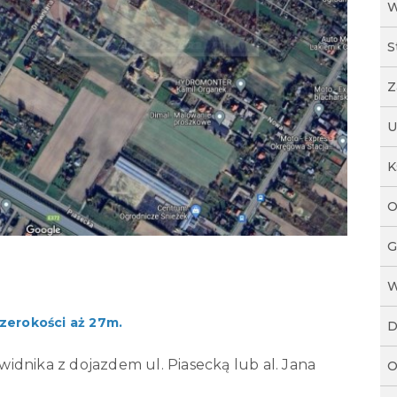
W
S
Z
U
K
O
G
W
zerokości aż 27m.
D
Świdnika z dojazdem ul. Piasecką lub al. Jana
O