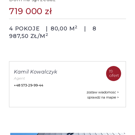
719 000 zł
2
4 POKOJE
80,00 M
8
2
987,50 ZŁ/M
19
Kamil Kowalczyk
ofert
Agent
+48 573-29-99-44
zostaw wiadomość
sprawdź na mapie