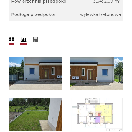
2
Powierzchnia przedpokoi
3,34; 2,09 m
Podłoga przedpokoi
wylewka betonowa