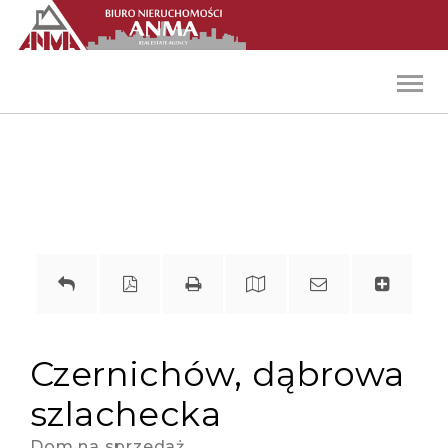
Toggl
navig
czernichów, dąbrowa
szlachecka
Dom na sprzedaż