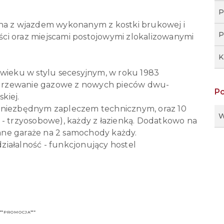
.
P
ona z wjazdem wykonanym z kostki brukowej i
P
ci oraz miejscami postojowymi zlokalizowanymi
K
eku w stylu secesyjnym, w roku 1983
grzewanie gazowe z nowych pieców dwu-
P
kiej.
 niezbędnym zapleczem technicznym, oraz 10
W
 - trzyosobowe), każdy z łazienką. Dodatkowo na
ne garaże na 2 samochody każdy.
iałalność - funkcjonujący hostel
***PROMOCJA***