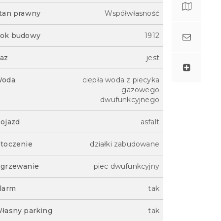
tan prawny
Współwłasność
ok budowy
1912
az
jest
oda
ciepła woda z piecyka
gazowego
dwufunkcyjnego
ojazd
asfalt
toczenie
działki zabudowane
grzewanie
piec dwufunkcyjny
larm
tak
łasny parking
tak