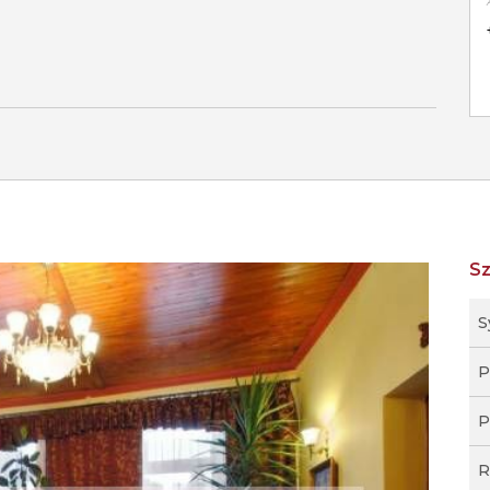
S
S
P
P
R