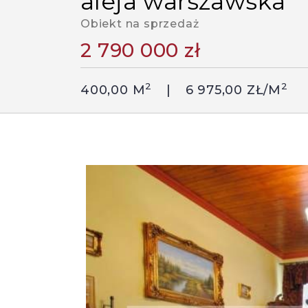
aleja warszawska
Obiekt na sprzedaż
2 790 000 zł
2
2
400,00 M
6 975,00 ZŁ/M