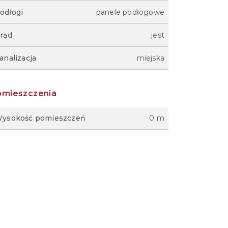
odłogi
panele podłogowe
rąd
jest
analizacja
miejska
omieszczenia
ysokość pomieszczeń
0 m