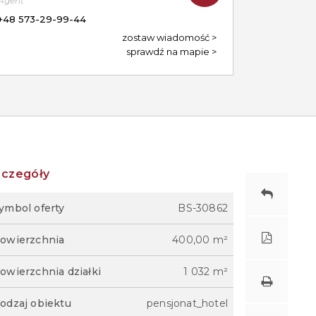
Agent
+48 573-29-99-44
zostaw wiadomość
sprawdź na mapie
zczegóły
ymbol oferty
BS-30862
owierzchnia
400,00 m²
owierzchnia działki
1 032 m²
odzaj obiektu
pensjonat_hotel