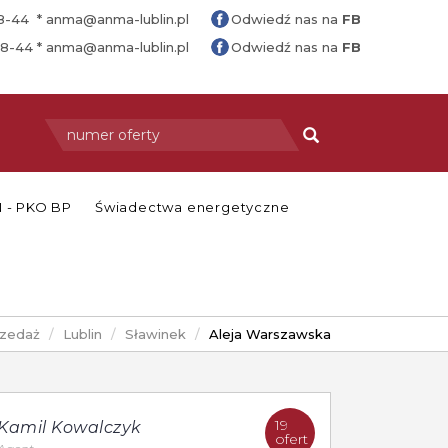
88-44 *
anma@anma-lublin.pl
Odwiedź nas na
FB
88-44 *
anma@anma-lublin.pl
Odwiedź nas na
FB
 - PKO BP
Świadectwa energetyczne
zedaż
Lublin
Sławinek
Aleja Warszawska
19
Kamil Kowalczyk
ofert