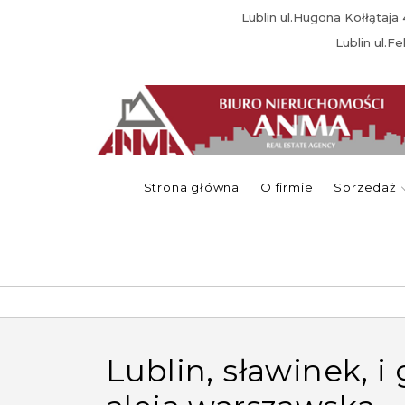
Lublin ul.Hugona Kołłątaj
Lublin ul.F
Strona główna
O firmie
Sprzedaż
lublin, sławinek, i górka sławinkowska,