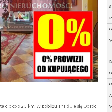
S
R
G
W
D
O
O
A
ta o około 2,5 km. W pobliżu znajduje się Ogród
W