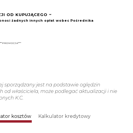
ZJI OD KUPUJĄCEGO ~
 ponosi żadnych innych opłat wobec Pośrednika
***PROMOCJA***
wej sporządzany jest na podstawie oględzin
 od właściciela, może podlegać aktualizacji i nie
ępnych K.C.
lator kosztów
Kalkulator kredytowy