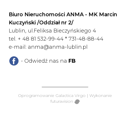
Biuro Nieruchomości ANMA - MK Marcin
Kuczyński /Oddział nr 2/
Lublin, ul.Feliksa Bieczyńskiego 4
tel. + 48 81 532-99-44 *
731-48-88-44
e-mail:
anma@anma-lublin.pl
- Odwiedź nas na
FB
Oprogramowanie
Galactica Virgo
| Wykonanie
futuravision