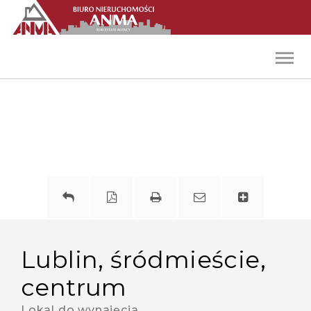
Toggl
navig
lublin, śródmieście,
centrum
Lokal do wynajęcia