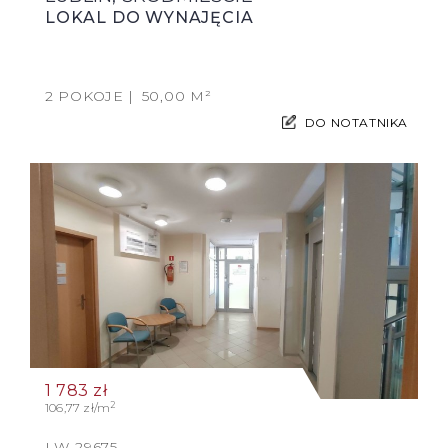
LOKAL DO WYNAJĘCIA
2 POKOJE
50,00 M²
DO NOTATNIKA
1 783
zł
2
106,77 zł/m
LW-29675