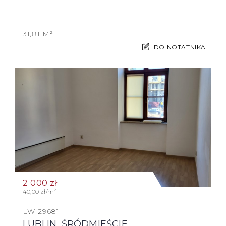
31,81 M²
DO NOTATNIKA
2 000
zł
2
40,00 zł/m
LW-29681
LUBLIN, ŚRÓDMIEŚCIE