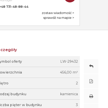
Manager
+48 731-48-88-44
zostaw wiadomość
sprawdź na mapie
zczegóły
ymbol oferty
LW-29432
owierzchnia
456,00 m²
iętro
2
odzaj budynku
kamienica
iczba pięter w budynku
3