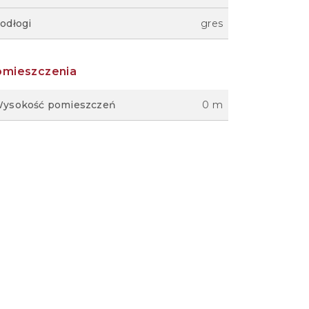
odłogi
gres
omieszczenia
ysokość pomieszczeń
0 m