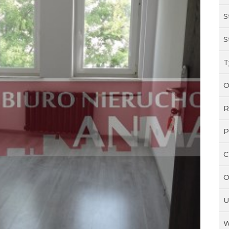
S
S
T
O
R
P
C
O
U
W