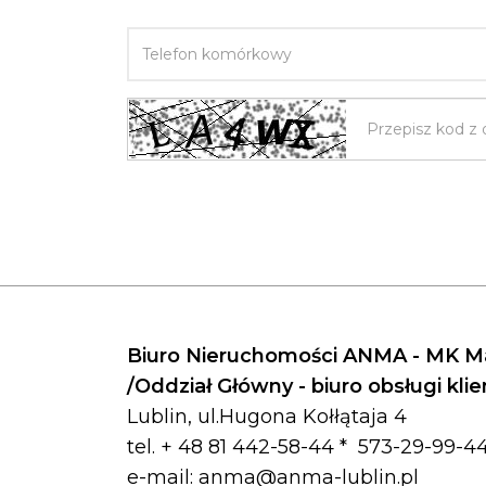
TELEFON KOMÓRKOWY
Biuro Nieruchomości ANMA - MK Ma
/Oddział Główny - biuro obsługi kli
Lublin, ul.Hugona Kołłątaja 4
tel. + 48 81 442-58-44 *
573-29-99-44
e-mail:
anma@anma-lublin.pl