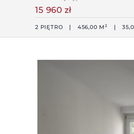
15 960 zł
2
2 PIĘTRO
456,00 M
35,