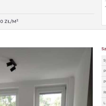
2
00 ZŁ/M
S
S
P
P
R
L