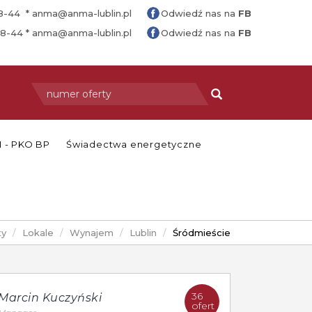
88-44 *
anma@anma-lublin.pl
Odwiedź nas na
FB
88-44 *
anma@anma-lublin.pl
Odwiedź nas na
FB
 - PKO BP
Świadectwa energetyczne
ty
Lokale
Wynajem
Lublin
Śródmieście
36
Marcin Kuczyński
ofert