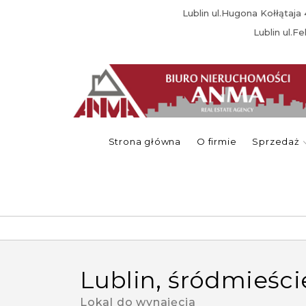
Lublin ul.Hugona Kołłątaj
Lublin ul.F
Strona główna
O firmie
Sprzedaż
lublin, śródmieśc
Lokal do wynajęcia