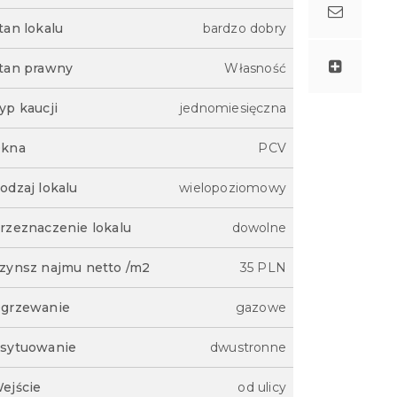
tan lokalu
bardzo dobry
tan prawny
Własność
yp kaucji
jednomiesięczna
kna
PCV
odzaj lokalu
wielopoziomowy
rzeznaczenie lokalu
dowolne
zynsz najmu netto /m2
35 PLN
grzewanie
gazowe
sytuowanie
dwustronne
ejście
od ulicy