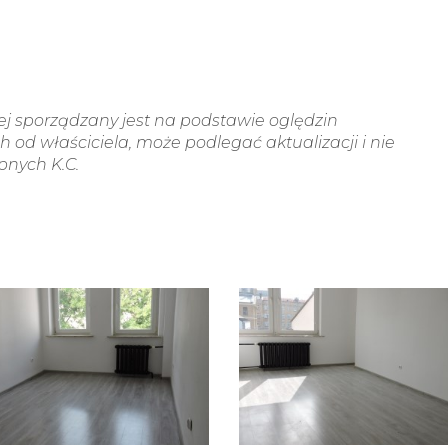
wej sporządzany jest na podstawie oględzin
 od właściciela, może podlegać aktualizacji i nie
ępnych K.C.