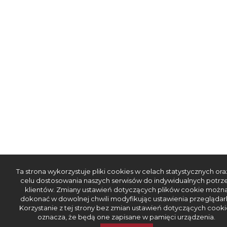
Ta strona wykorzystuje pliki cookies w celach statystycznych ora
celu dostosowania naszych serwisów do indywidualnych potrz
klientów. Zmiany ustawień dotyczących plików cookie możn
dokonać w dowolnej chwili modyfikując ustawienia przeglądark
Korzystanie z tej strony bez zmian ustawień dotyczących cooki
oznacza, że będą one zapisane w pamięci urządzenia.