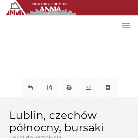
Toggl
navig
lublin, czechów
północny, bursaki
Lokal do wynajęcia