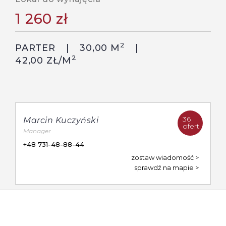
1 260 zł
2
PARTER
30,00 M
2
42,00 ZŁ/M
36
Marcin Kuczyński
ofert
Manager
+48 731-48-88-44
zostaw wiadomość
sprawdź na mapie