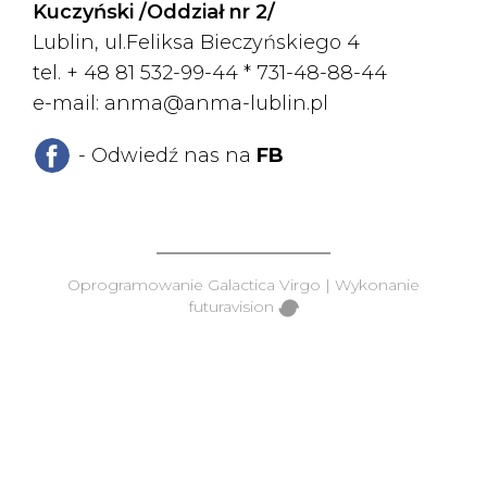
Kuczyński /Oddział nr 2/
Lublin, ul.Feliksa Bieczyńskiego 4
tel. + 48 81 532-99-44 *
731-48-88-44
e-mail:
anma@anma-lublin.pl
- Odwiedź nas na
FB
Oprogramowanie
Galactica Virgo
| Wykonanie
futuravision