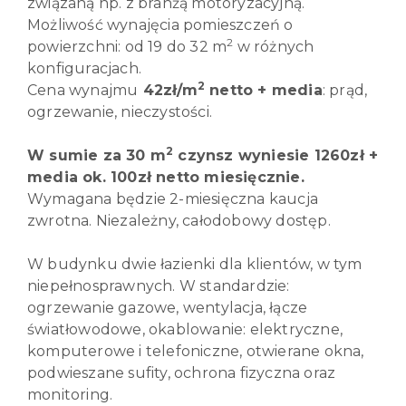
związaną np. z branżą motoryzacyjną.
Możliwość wynajęcia pomieszczeń o
2
powierzchni: od 19 do 32 m
w różnych
konfiguracjach.
2
Cena wynajmu
42
z
ł
/m
netto + media
: prąd,
ogrzewanie, nieczystości.
2
W sumie za 30 m
czynsz wyniesie 1260zł +
media ok. 100zł netto miesięcznie.
Wymagana będzie 2-miesięczna kaucja
zwrotna. Niezależny, całodobowy dostęp.
W budynku dwie łazienki dla klientów, w tym
niepełnosprawnych. W standardzie:
ogrzewanie gazowe, wentylacja, łącze
światłowodowe, okablowanie: elektryczne,
komputerowe i telefoniczne, otwierane okna,
podwieszane sufity, ochrona fizyczna oraz
monitoring.