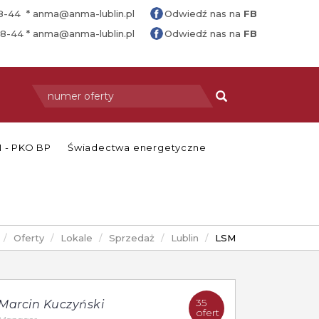
88-44 *
anma@anma-lublin.pl
Odwiedź nas na
FB
88-44 *
anma@anma-lublin.pl
Odwiedź nas na
FB
 - PKO BP
Świadectwa energetyczne
Oferty
Lokale
Sprzedaż
Lublin
LSM
35
Marcin Kuczyński
ofert