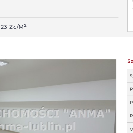
2
,23 ZŁ/M
S
S
P
P
R
O