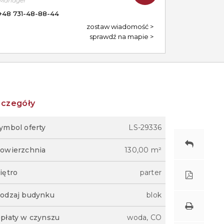
Manager
+48 731-48-88-44
zostaw wiadomość
sprawdź na mapie
zczegóły
ymbol oferty
LS-29336
owierzchnia
130,00 m²
iętro
parter
odzaj budynku
blok
płaty w czynszu
woda, CO