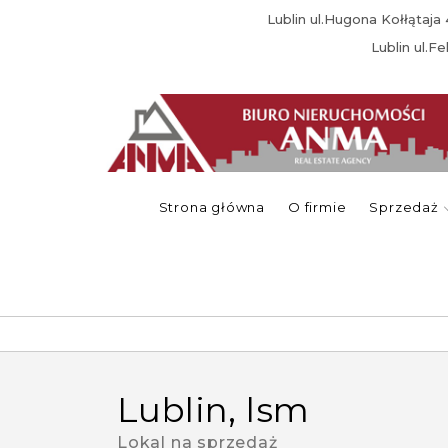
Lublin ul.Hugona Kołłątaj
Lublin ul.F
Strona główna
O firmie
Sprzedaż
lublin, lsm
Lokal na sprzedaż