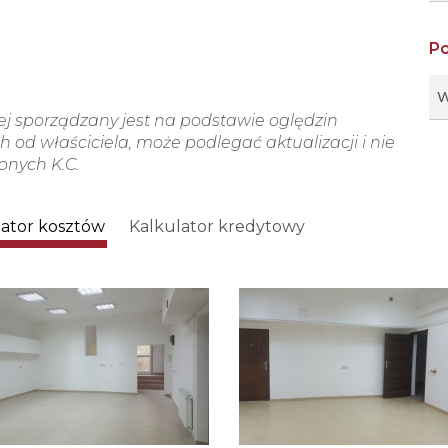
P
W
wej sporządzany jest na podstawie oględzin
 od właściciela, może podlegać aktualizacji i nie
ępnych K.C.
lator kosztów
Kalkulator kredytowy