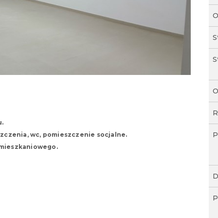
O
S
S
O
R
.
P
szczenia, wc, pomieszczenie socjalne.
 mieszkaniowego.
D
P