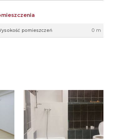
omieszczenia
ysokość pomieszczeń
0 m