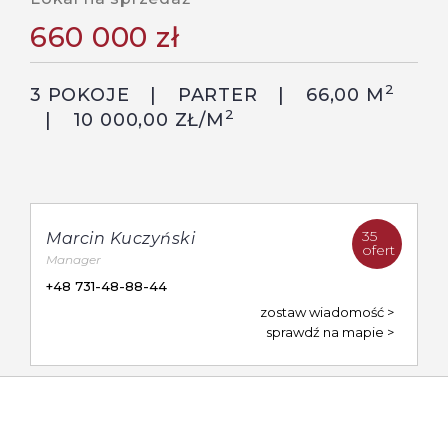
660 000 zł
2
3 POKOJE
PARTER
66,00 M
2
10 000,00 ZŁ/M
35
Marcin Kuczyński
ofert
Manager
+48 731-48-88-44
zostaw wiadomość
sprawdź na mapie