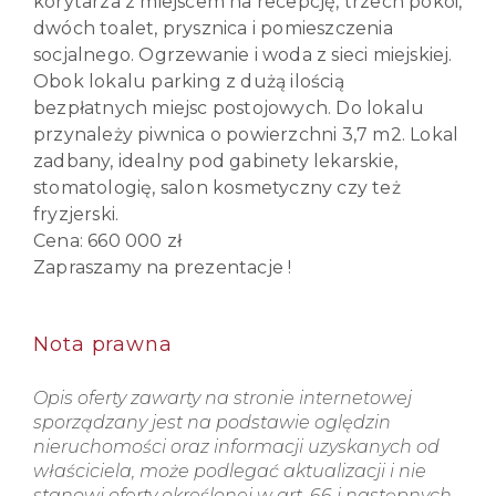
korytarza z miejscem na recepcję, trzech pokoi,
dwóch toalet, prysznica i pomieszczenia
socjalnego. Ogrzewanie i woda z sieci miejskiej.
Obok lokalu parking z dużą ilością
bezpłatnych miejsc postojowych. Do lokalu
przynależy piwnica o powierzchni 3,7 m2. Lokal
zadbany, idealny pod gabinety lekarskie,
stomatologię, salon kosmetyczny czy też
fryzjerski.
Cena: 660 000 zł
Zapraszamy na prezentacje !
Nota prawna
Opis oferty zawarty na stronie internetowej
sporządzany jest na podstawie oględzin
nieruchomości oraz informacji uzyskanych od
właściciela, może podlegać aktualizacji i nie
stanowi oferty określonej w art. 66 i następnych