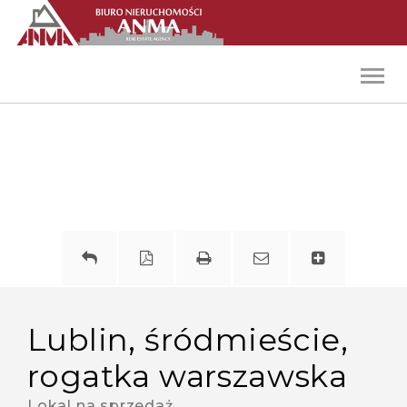
Toggl
navig
lublin, śródmieście,
rogatka warszawska
Lokal na sprzedaż