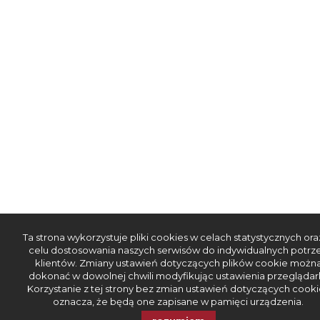
Ta strona wykorzystuje pliki cookies w celach statystycznych ora
celu dostosowania naszych serwisów do indywidualnych potrz
klientów. Zmiany ustawień dotyczących plików cookie możn
dokonać w dowolnej chwili modyfikując ustawienia przeglądark
Korzystanie z tej strony bez zmian ustawień dotyczących cooki
oznacza, że będą one zapisane w pamięci urządzenia.