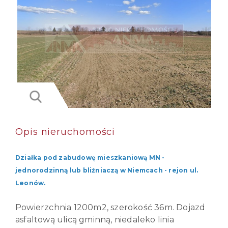
Opis nieruchomości
Działka pod zabudowę mieszkaniową MN -
jednorodzinną lub bliźniaczą w Niemcach - rejon ul.
Leonów.
Powierzchnia 1200m2, szerokość 36m. Dojazd
asfaltową ulicą gminną, niedaleko linia