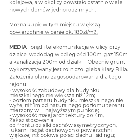
kolejowa, a w okolicy powstało ostatnio wiele
nowych domów jednorodzinnych.
Można kupić w tym miejscu większą
powierzchnię w cenie ok. 180zł/m2.
MEDIA
: prąd i telekomunikacja w ulicy przy
działce; wodociąg w odległości 100m, gaz 150m
a kanalizacja 200m od działki. Obecnie grunt
wykorzystywany jest rolniczo, gleba klasy RIIIa.
Założenia planu zagospodarowania dla tego
rejonu:
- wysokość zabudowy dla budynku
mieszkalnego nie większa niż 12m;
- poziom parteru budynku mieszkalnego nie
wyżej niż 1m od naturalnego poziomu terenu,
mierzony w najwyższym punkcie;
- wysokość małej architektury do 4m,
Zakaz stosowania:
od frontu działki dachów asymetrycznych,
lukarn i facjat dachowych o powierzchni
większej niż połowa połaci dachu i sidingu;