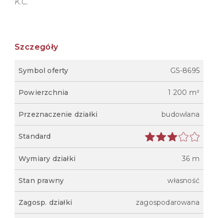
K.C.
Szczegóły
Symbol oferty
GS-8695
Powierzchnia
1 200 m²
Przeznaczenie działki
budowlana
Standard
Wymiary działki
36 m
Stan prawny
własność
Zagosp. działki
zagospodarowana