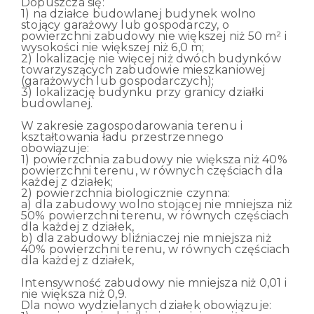
Dopuszcza się:
1) na działce budowlanej budynek wolno
stojący garażowy lub gospodarczy, o
powierzchni zabudowy nie większej niż 50 m² i
wysokości nie większej niż 6,0 m;
2) lokalizację nie więcej niż dwóch budynków
towarzyszących zabudowie mieszkaniowej
(garażowych lub gospodarczych);
3) lokalizację budynku przy granicy działki
budowlanej.
W zakresie zagospodarowania terenu i
kształtowania ładu przestrzennego
obowiązuje:
1) powierzchnia zabudowy nie większa niż 40%
powierzchni terenu, w równych częściach dla
każdej z działek;
2) powierzchnia biologicznie czynna:
a) dla zabudowy wolno stojącej nie mniejsza niż
50% powierzchni terenu, w równych częściach
dla każdej z działek,
b) dla zabudowy bliźniaczej nie mniejsza niż
40% powierzchni terenu, w równych częściach
dla każdej z działek,
Intensywność zabudowy nie mniejsza niż 0,01 i
nie większa niż 0,9.
Dla nowo wydzielanych działek obowiązuje: