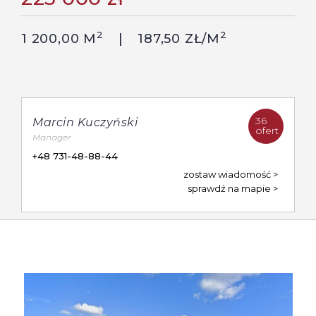
2
2
1 200,00 M
187,50 ZŁ/M
36
Marcin Kuczyński
ofert
Manager
+48 731-48-88-44
zostaw wiadomość
sprawdź na mapie