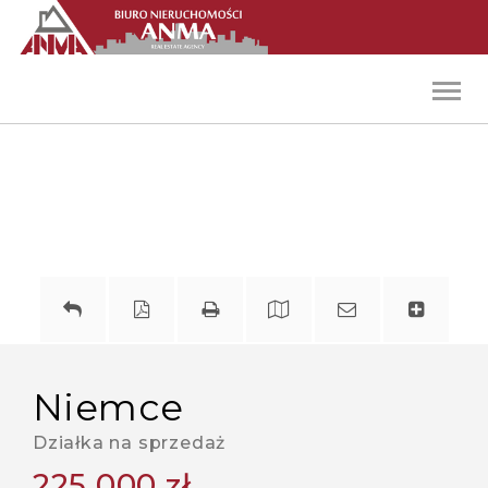
Toggl
navig
niemce
Działka na sprzedaż
225 000 zł