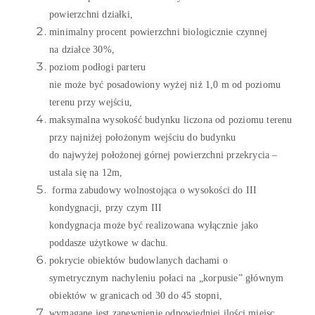
powierzchni
działki,
minimalny procent powierzchni biologicznie czynnej
na
działce
30%,
poziom
podłogi
parteru
nie
może
być
posadowiony
wyżej
niż
1,0 m od poziomu
terenu przy
wejściu,
maksymalna
wysokość
budynku liczona od poziomu terenu
przy
najniżej
położonym
wejściu
do budynku
do
najwyżej
położonej
górnej powierzchni przekrycia –
ustala
się
na 12m,
forma zabudowy
wolnostojąca
o
wysokości
do III
kondygnacji, przy czym III
kondygnacja
może
być
realizowana
wyłącznie
jako
poddasze
użytkowe
w dachu.
pokrycie
obiektów
budowlanych
dachami
o
symetrycznym
nachyleniu
połaci
na
„
korpusie”
głównym
obiektów w granicach od 30 do 45 stopni,
wymagane jest zapewnienie odpowiedniej
ilości
miejsc