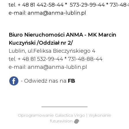
tel. + 48 81 442-58-44 *
573-29-99-44 * 731-48
e-mail:
anma@anma-lublin.pl
Biuro Nieruchomości ANMA - MK Marcin
Kuczyński /Oddział nr 2/
Lublin, ul.Feliksa Bieczyńskiego 4
tel. + 48 81 532-99-44 *
731-48-88-44
e-mail:
anma@anma-lublin.pl
- Odwiedź nas na
FB
Oprogramowanie
Galactica Virgo
| Wykonanie
futuravision