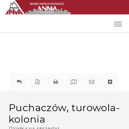
Toggl
navig
puchaczów, turowola-
kolonia
Działka na sprzedaż