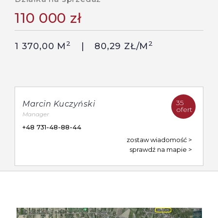
110 000 zł
2
2
1 370,00 M
80,29 ZŁ/M
35
Marcin Kuczyński
ofert
Manager
+48 731-48-88-44
zostaw wiadomość
sprawdź na mapie