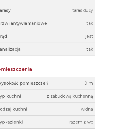
arasy
taras duży
rzwi antywłamaniowe
tak
rąd
jest
analizacja
tak
omieszczenia
ysokość pomieszczeń
0 m
yp kuchni
z zabudową kuchenną
odzaj kuchni
widna
yp łazienki
razem z wc