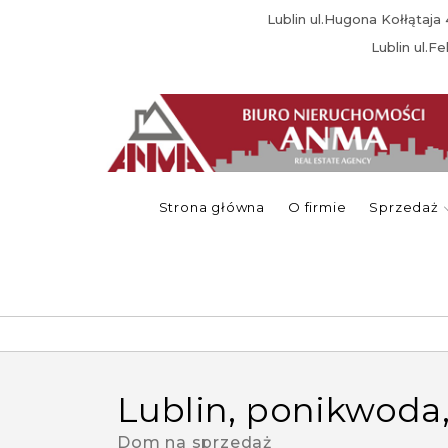
Lublin ul.Hugona Kołłątaj
Lublin ul.F
Strona główna
O firmie
Sprzedaż
lublin, ponikwoda
Dom na sprzedaż