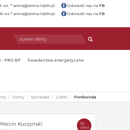
88-44 *
anma@anma-lublin.pl
Odwiedź nas na
FB
88-44 *
anma@anma-lublin.pl
Odwiedź nas na
FB
 - PKO BP
Świadectwa energetyczne
rty
Domy
Sprzedaż
Lublin
Ponikwoda
36
Marcin Kuczyński
ofert