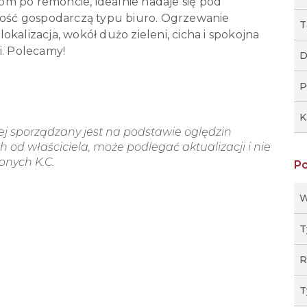
m po remoncie, idealnie nadaje się pod
lność gospodarczą typu biuro. Ogrzewanie
T
kalizacja, wokół dużo zieleni, cicha i spokojna
i. Polecamy!
D
P
K
wej sporządzany jest na podstawie oględzin
 od właściciela, może podlegać aktualizacji i nie
ępnych K.C.
P
W
T
R
T