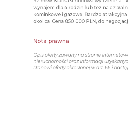
32 mkw. Klatka schodowa wydzielona. Do
wynajem dla 4 rodzin lub tez na działa
kominkowe i gazowe. Bardzo atrakcyjna lo
okolica. Cena 850 000 PLN, do negocjacj
Nota prawna
Opis oferty zawarty na stronie interneto
nieruchomości oraz informacji uzyskanych
stanowi oferty określonej w art. 66 i nast