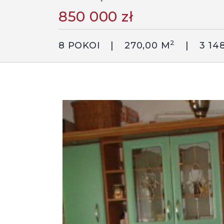
850 000 zł
2
8 POKOI
270,00 M
3 14