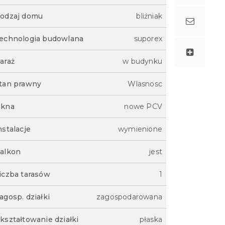
odzaj domu
bliźniak
echnologia budowlana
suporex
araż
w budynku
tan prawny
Wlasnosc
kna
nowe PCV
nstalacje
wymienione
alkon
jest
iczba tarasów
1
agosp. działki
zagospodarowana
kształtowanie działki
płaska