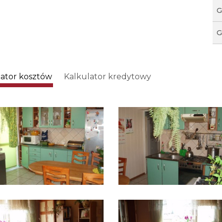
G
G
lator kosztów
Kalkulator kredytowy