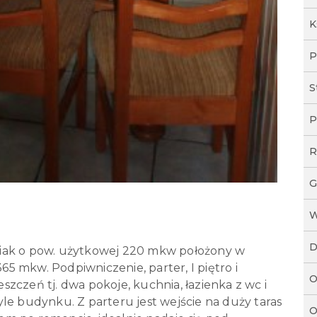
K
P
S
P
R
G
W
D
iak o pow. użytkowej 220 mkw położony w
365 mkw. Podpiwniczenie, parter, I piętro i
O
zczeń tj. dwa pokoje, kuchnia, łazienka z wc i
le budynku. Z parteru jest wejście na duży taras
O