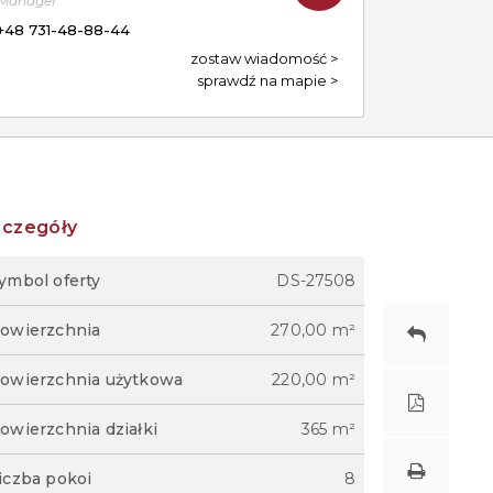
Manager
+48 731-48-88-44
zostaw wiadomość
sprawdź na mapie
zczegóły
ymbol oferty
DS-27508
owierzchnia
270,00 m²
owierzchnia użytkowa
220,00 m²
owierzchnia działki
365 m²
iczba pokoi
8