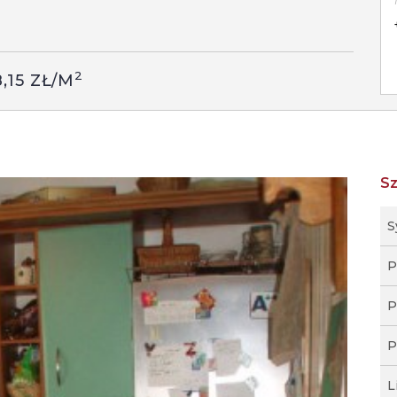
2
8,15 ZŁ/M
S
S
P
P
P
L