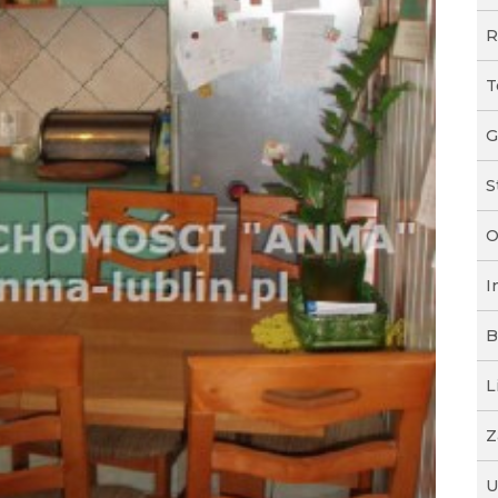
R
T
G
S
O
I
B
L
Z
U