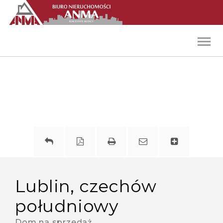
Toggl
navig
lublin, czechów
południowy
Dom na sprzedaż