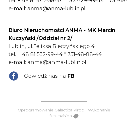
tel. + 48 81 442-58-44 *
573-29-99-44 * 731-48
e-mail:
anma@anma-lublin.pl
Biuro Nieruchomości ANMA - MK Marcin
Kuczyński /Oddział nr 2/
Lublin, ul.Feliksa Bieczyńskiego 4
tel. + 48 81 532-99-44 *
731-48-88-44
e-mail:
anma@anma-lublin.pl
- Odwiedź nas na
FB
Oprogramowanie
Galactica Virgo
| Wykonanie
futuravision