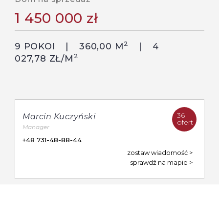
1 450 000 zł
2
9 POKOI
360,00 M
4
2
027,78 ZŁ/M
36
Marcin Kuczyński
ofert
Manager
+48 731-48-88-44
zostaw wiadomość
sprawdź na mapie