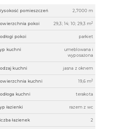
ysokość pomieszczeń
2,7000 m
2
owierzchnia pokoi
29,3; 14; 10; 29,3 m
odłogi pokoi
parkiet
yp kuchni
umeblowana i
wyposażona
odzaj kuchni
jasna z oknem
2
owierzchnia kuchni
19,6 m
odłoga kuchni
terakota
yp łazienki
razem z wc
iczba łazienek
2