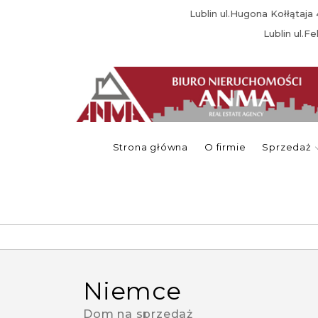
Lublin ul.Hugona Kołłątaj
Lublin ul.F
Strona główna
O firmie
Sprzedaż
niemce
Dom na sprzedaż