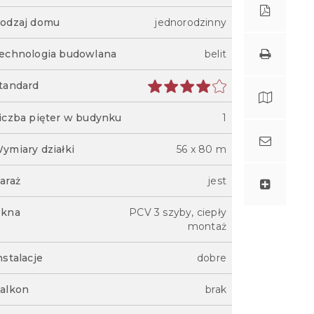
odzaj domu
jednorodzinny
echnologia budowlana
belit
tandard
iczba pięter w budynku
1
ymiary działki
56 x 80 m
araż
jest
kna
PCV 3 szyby, ciepły
montaż
nstalacje
dobre
alkon
brak