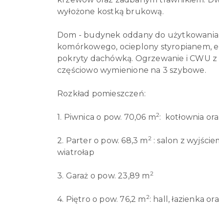
wyłożone kostką brukową.
Dom - budynek oddany do użytkowania
komórkowego, ocieplony styropianem, el
pokryty dachówką. Ogrzewanie i CWU 
częściowo wymienione na 3 szybowe.
Rozkład pomieszczeń:
2
1. Piwnica o pow. 70,06 m
: kotłownia or
2
2. Parter o pow. 68,3 m
: salon z wyjściem
wiatrołap
2
3. Garaż o pow. 23,89 m
2
4. Piętro o pow. 76,2 m
: hall, łazienka or