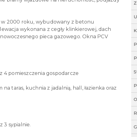
Z
U
 w 2000 roku, wybudowany z betonu
ewacja wykonana z cegły klinkierowej, dach
K
z nowoczesnego pieca gazowego. Okna PCV
P
P
S
az 4 pomieszczenia gospodarcze
P
 na taras, kuchnia z jadalnią, hall, łazienka oraz
O
R
az 3 sypialnie.
G