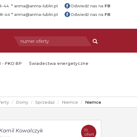
88-44 *
anma@anma-lublin.pl
Odwiedź nas na
FB
88-44 *
anma@anma-lublin.pl
Odwiedź nas na
FB
 - PKO BP
Świadectwa energetyczne
ferty
Domy
Sprzedaż
Niemce
Niemce
19
Kamil Kowalczyk
ofert