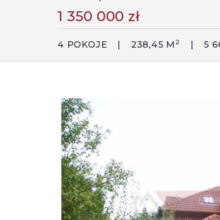
1 350 000 zł
2
4 POKOJE
238,45 M
5 6