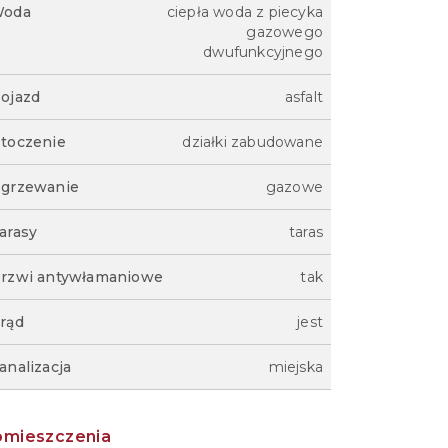
oda
ciepła woda z piecyka
gazowego
dwufunkcyjnego
ojazd
asfalt
toczenie
działki zabudowane
grzewanie
gazowe
arasy
taras
rzwi antywłamaniowe
tak
rąd
jest
analizacja
miejska
omieszczenia