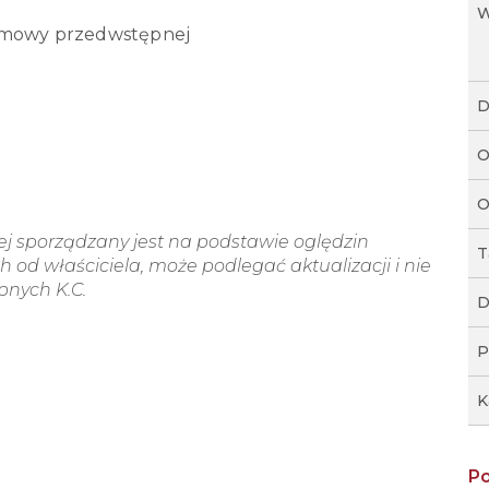
W
 umowy przedwstępnej
D
O
O
wej sporządzany jest na podstawie oględzin
T
 od właściciela, może podlegać aktualizacji i nie
ępnych K.C.
D
P
K
P