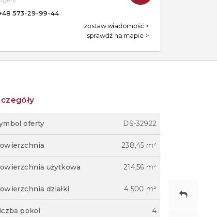
Agent
+48 573-29-99-44
zostaw wiadomość
sprawdź na mapie
zczegóły
ymbol oferty
DS-32922
owierzchnia
238,45 m²
owierzchnia użytkowa
214,56 m²
owierzchnia działki
4 500 m²
iczba pokoi
4