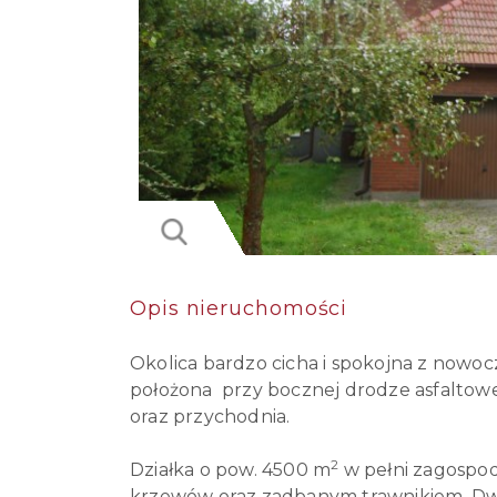
Opis nieruchomości
Okolica bardzo cicha i spokojna z now
położona przy bocznej drodze asfaltowej
oraz przychodnia.
2
Działka o pow. 4500 m
w pełni zagospod
krzewów oraz zadbanym trawnikiem. Dw