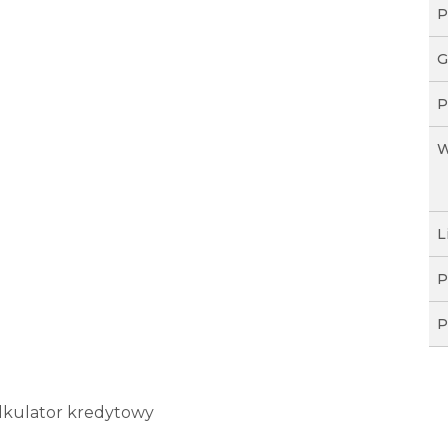
P
G
P
W
L
P
P
lkulator kredytowy