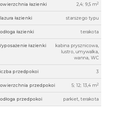
2
owierzchnia łazienki
2,4; 9,5 m
lazura łazienki
starszego typu
odłoga łazienki
terakota
yposażenie łazienki
kabina prysznicowa,
lustro, umywalka,
wanna, WC
iczba przedpokoi
3
2
owierzchnia przedpokoi
5; 12; 13,4 m
odłoga przedpokoi
parkiet, terakota