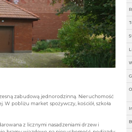
R
T
S
L
W
G
O
oczesną zabudową jednorodzinną. Nieruchomość
. W pobliżu market spożywczy, kościół, szkoła
I
B
arowana z licznymi nasadzeniami drzew i
ie bramy wjazdowe na nieruchomość, podjazdy