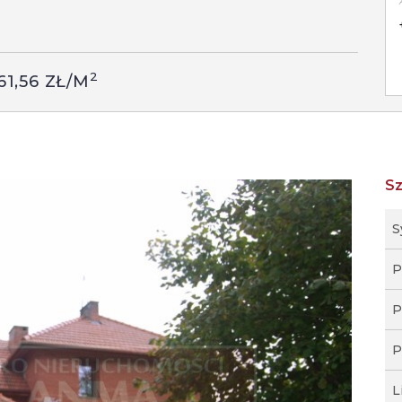
2
61,56 ZŁ/M
S
S
P
P
P
L