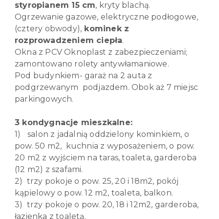
styropianem 15 cm
, kryty blachą.
Ogrzewanie gazowe, elektryczne podłogowe,
(cztery obwody),
kominek
z
rozprowadzeniem ciepła
.
Okna z PCV Oknoplast z zabezpieczeniami;
zamontowano rolety antywłamaniowe.
Pod budynkiem- garaż na 2 auta z
podgrzewanym podjazdem. Obok aż 7 miejsc
parkingowych.
3 kondygnacje mieszkalne:
1)
salon z jadalnią oddzielony kominkiem, o
pow. 50 m2, kuchnia z wyposażeniem, o pow.
20 m2 z wyjściem na taras, toaleta, garderoba
(12 m2) z szafami.
2) trzy pokoje o pow. 25, 20 i 18m2, pokój
kąpielowy o pow. 12 m2, toaleta, balkon.
3) trzy pokoje o pow. 20, 18 i 12m2, garderoba,
łazienka z toaletą.