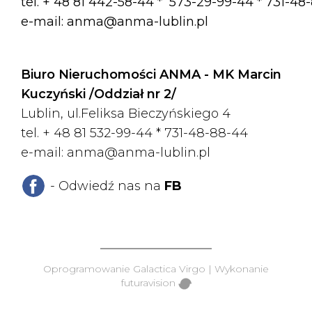
tel. + 48 81 442-58-44 *
573-29-99-44 * 731-48
e-mail:
anma@anma-lublin.pl
Biuro Nieruchomości ANMA - MK Marcin
Kuczyński /Oddział nr 2/
Lublin, ul.Feliksa Bieczyńskiego 4
tel. + 48 81 532-99-44 *
731-48-88-44
e-mail:
anma@anma-lublin.pl
- Odwiedź nas na
FB
Oprogramowanie
Galactica Virgo
| Wykonanie
futuravision