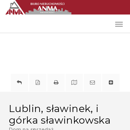
Toggl
navig
lublin, sławinek, i
górka sławinkowska
Dom na sprzedaż