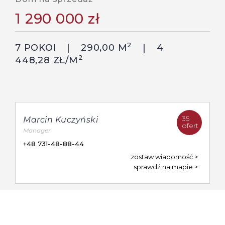
1 290 000 zł
2
7 POKOI
290,00 M
4
2
448,28 ZŁ/M
35
Marcin Kuczyński
ofert
Manager
+48 731-48-88-44
zostaw wiadomość
sprawdź na mapie