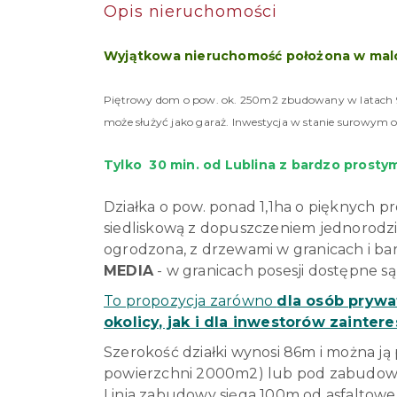
Opis nieruchomości
Wyjątkowa nieruchomość położona w malo
Piętrowy dom o pow. ok. 250m2 zbudowany w latach 9
może służyć jako garaż. Inwestycja w stanie surowym
Tylko
30 min. od Lublina z bardzo prosty
Działka o pow. ponad 1,1ha o pięknych
siedliskową z dopuszczeniem jednorodzin
ogrodzona, z drzewami w granicach i ba
MEDIA
- w granicach posesji dostępne są
To propozycja zarówno
dla osób prywa
okolicy, jak i dla inwestorów zaint
Szerokość działki wynosi 86m i można ją 
powierzchni 2000m2) lub pod zabudowę
Linia zabudowy sięga 100m od asfaltowej