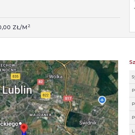
2
0,00 ZŁ/M
S
S
P
P
P
L