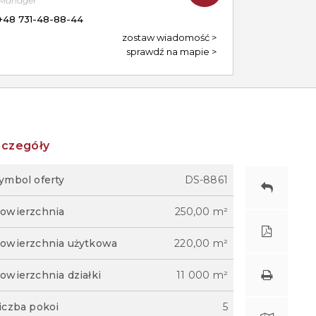
Manager
+48 731-48-88-44
zostaw wiadomość
sprawdź na mapie
zczegóły
ymbol oferty
DS-8861
owierzchnia
250,00 m²
owierzchnia użytkowa
220,00 m²
owierzchnia działki
11 000 m²
iczba pokoi
5