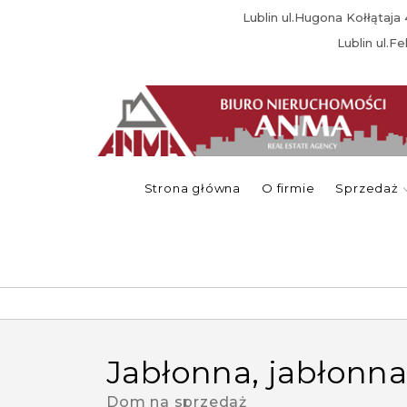
Lublin ul.Hugona Kołłątaj
Lublin ul.F
Strona główna
O firmie
Sprzedaż
jabłonna, jabłonn
Dom na sprzedaż