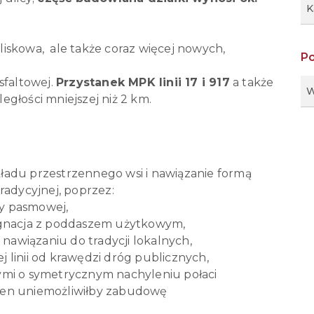
K
iskowa, ale także coraz więcej nowych,
P
sfaltowej.
Przystanek MPK linii 17 i 917
a także
W
głości mniejszej niż 2 km.
ładu przestrzennego wsi i nawiązanie formą
radycyjnej, poprzez:
y pasmowej,
ygnacja z poddaszem użytkowym,
 nawiązaniu do tradycji lokalnych,
 linii od krawędzi dróg publicznych,
ymi o symetrycznym nachyleniu połaci
ten uniemożliwiłby zabudowę