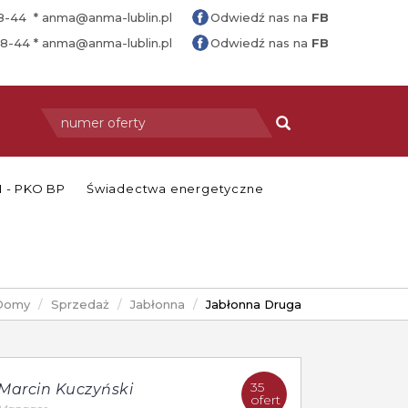
88-44 *
anma@anma-lublin.pl
Odwiedź nas na
FB
88-44 *
anma@anma-lublin.pl
Odwiedź nas na
FB
 - PKO BP
Świadectwa energetyczne
Domy
Sprzedaż
Jabłonna
Jabłonna Druga
35
Marcin Kuczyński
ofert