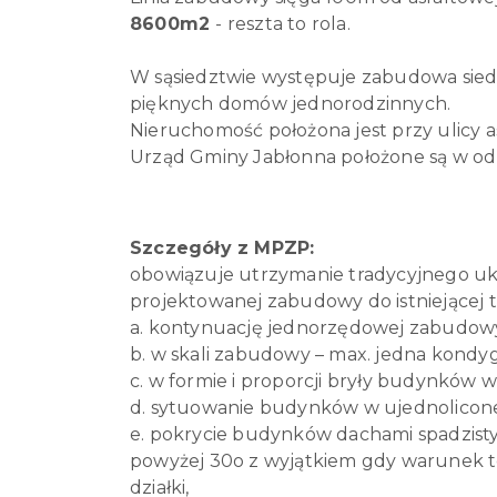
8600m2
- reszta to rola.
W sąsiedztwie występuje zabudowa siedl
pięknych domów jednorodzinnych.
Nieruchomość położona jest przy ulicy a
Urząd Gminy Jabłonna położone są w odle
Szczegóły z MPZP:
obowiązuje utrzymanie tradycyjnego uk
projektowanej zabudowy do istniejącej t
a. kontynuację jednorzędowej zabudow
b. w skali zabudowy – max. jedna kond
c. w formie i proporcji bryły budynków w
d. sytuowanie budynków w ujednoliconej
e. pokrycie budynków dachami spadzist
powyżej 30o z wyjątkiem gdy warunek 
działki,