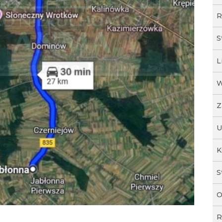
R
S
L
W
Z
U
K
S
O
R