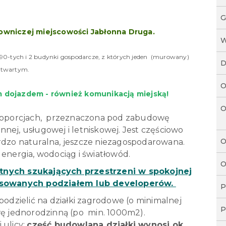
G
wniczej miejscowości Jabłonna Druga.
W
0-tych i 2 budynki gospodarcze, z których jeden (murowany)
D
 otwartym.
O
m dojazdem - również komunikacją miejską!
O
 proporcjach, przeznaczona pod zabudowę
nej, usługowej i letniskowej. Jest częściowo
O
rdzo naturalna, jeszcze niezagospodarowana.
 energia, wodociąg i światłowód.
O
tnych szukających przestrzeni w spokojnej
eresowanych podziałem lub developerów.
P
podzielić na działki zagrodowe (o minimalnej
P
 jednorodzinną (po min. 1000m2).
 ulicy;
część budowlana działki wynosi ok.