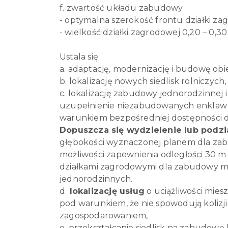
f. zwartość układu zabudowy :
- optymalna szerokość frontu działki za
- wielkość działki zagrodowej 0,20 – 0,30
Ustala się:
a. adaptację, modernizację i budowę ob
b. lokalizację nowych siedlisk rolniczych,
c. lokalizację zabudowy jednorodzinnej 
uzupełnienie niezabudowanych enklaw l
warunkiem bezpośredniej dostępności do
Dopuszcza się wydzielenie lub podzia
głębokości wyznaczonej planem dla za
możliwości zapewnienia odległ
ości 30 m
działkami zagrodowymi dla zabudowy mi
jednorodzinnych.
d.
lokalizację usług
o uciążliwości miesz
pod warunkiem, że nie spowodują kolizji
zagospodarowaniem,
e. przekształcanie siedlisk na zabudowę 