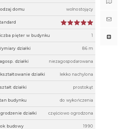
odzaj domu
wolnostojący
tandard
iczba pięter w budynku
1
ymiary działki
86 m
agosp. działki
niezagospodarowana
kształtowanie działki
lekko nachylona
ształt działki
prostokąt
tan budynku
do wykończenia
grodzenie działki
częściowo ogrodzona
ok budowy
1990